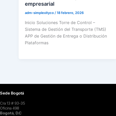
empresarial
adm-simplexityco
/
18 febrero, 2026
Inicio Soluciones Torre de Control –
Sistema de Gestión del Transporte (TMS)
APP de Gestión de Entrega o Distribución
Plataformas
Sede Bogotá
Cra 13 # 93-35
Oficina 498
Bogotá, D.C