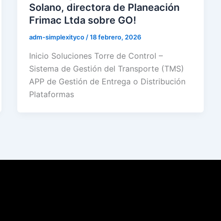
Solano, directora de Planeación
Frimac Ltda sobre GO!
adm-simplexityco
/
18 febrero, 2026
Inicio Soluciones Torre de Control –
Sistema de Gestión del Transporte (TMS)
APP de Gestión de Entrega o Distribución
Plataformas